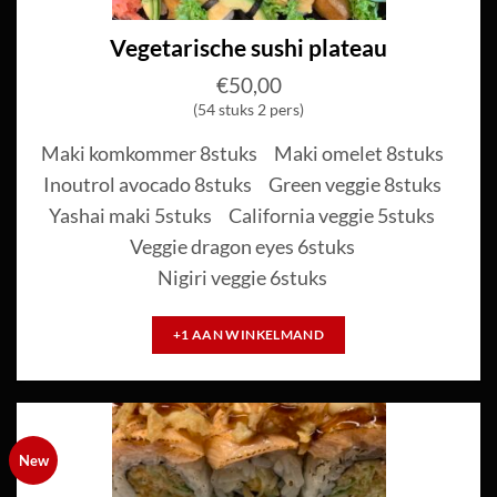
Vegetarische sushi plateau
€
50,00
(54 stuks 2 pers)
Maki komkommer 8stuks
Maki omelet 8stuks
Inoutrol avocado 8stuks
Green veggie 8stuks
Yashai maki 5stuks
California veggie 5stuks
Veggie dragon eyes 6stuks
Nigiri veggie 6stuks
+1 AAN WINKELMAND
New