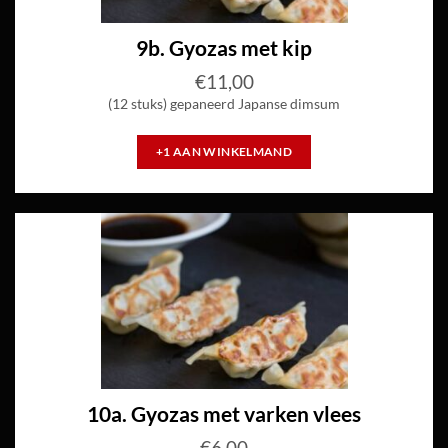
9b. Gyozas met kip
€
11,00
(12 stuks) gepaneerd Japanse dimsum
+1 AAN WINKELMAND
10a. Gyozas met varken vlees
€
6,00