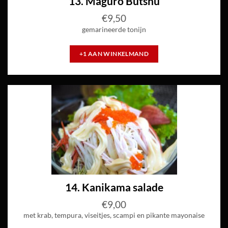
13. Maguro Butshu
€
9,50
gemarineerde tonijn
+1 AAN WINKELMAND
14. Kanikama salade
€
9,00
met krab, tempura, viseitjes, scampi en pikante mayonaise