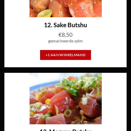
12. Sake Butshu
€
8,50
gemarineerde zalm
+1 AAN WINKELMAND