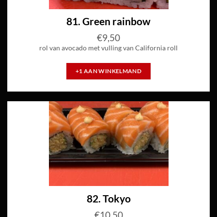
81. Green rainbow
€
9,50
rol van avocado met vulling van California roll
+1 AAN WINKELMAND
82. Tokyo
€
10,50