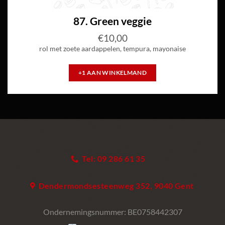
87. Green veggie
€
10,00
rol met zoete aardappelen, tempura, mayonaise
+1 AAN WINKELMAND
Tel: 09 286 61 35
Dendermondsesteenweg 352, 9040 Gent
Ondernemingsnummer:
BE0758442307