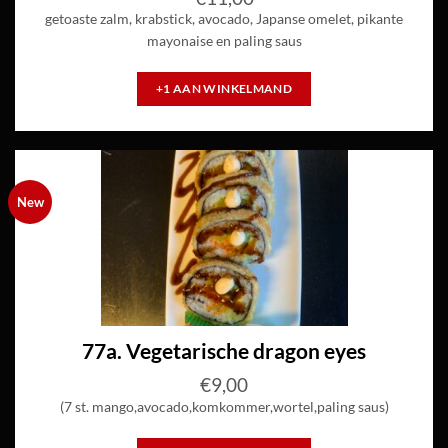
getoaste zalm, krabstick, avocado, Japanse omelet, pikante
mayonaise en paling saus
+1 AAN WINKELMAND
New
77a. Vegetarische dragon eyes
€
9,00
(7 st. mango,avocado,komkommer,wortel,paling saus)