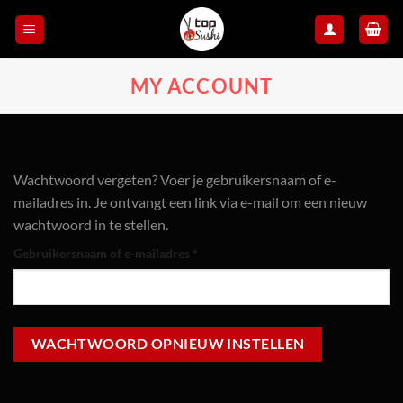
Skip
to
content
MY ACCOUNT
Wachtwoord vergeten? Voer je gebruikersnaam of e-
mailadres in. Je ontvangt een link via e-mail om een nieuw
wachtwoord in te stellen.
Vereist
Gebruikersnaam of e-mailadres
*
WACHTWOORD OPNIEUW INSTELLEN