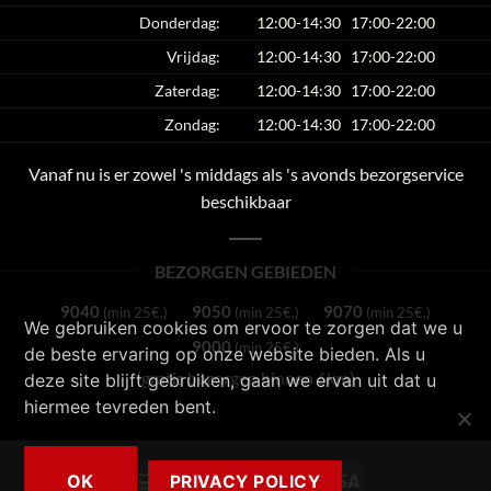
Donderdag:
12:00-14:30
17:00-22:00
Vrijdag:
12:00-14:30
17:00-22:00
Zaterdag:
12:00-14:30
17:00-22:00
Zondag:
12:00-14:30
17:00-22:00
Vanaf nu is er zowel 's middags als 's avonds bezorgservice
beschikbaar
BEZORGEN GEBIEDEN
9040
9050
9070
(min 25€,)
(min 25€,)
(min 25€,)
We gebruiken cookies om ervoor te zorgen dat we u
9000
(min 25€,)
de beste ervaring op onze website bieden. Als u
(gratis bezorgen binnen 6km)
deze site blijft gebruiken, gaan we ervan uit dat u
hiermee tevreden bent.
Bancontact
Cash
MasterCard
Visa
OK
PRIVACY POLICY