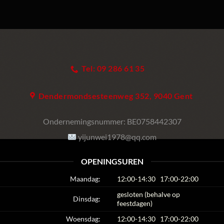
Tel: 09 286 61 35
Dendermondsesteenweg 352, 9040 Gent
Ondernemingsnummer:
BE0758442307
yijunwei1978@qq.com
OPENINGSUREN
Maandag:
12:00-14:30
17:00-22:00
gesloten (behalve op
Dinsdag:
feestdagen)
Woensdag:
12:00-14:30
17:00-22:00