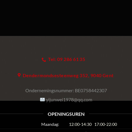
Tel: 09 286 61 35
Dendermondsesteenweg 352, 9040 Gent
Ondernemingsnummer:
BE0758442307
yijunwei1978@qq.com
OPENINGSUREN
Maandag:
12:00-14:30
17:00-22:00