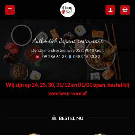
Skip
to
content
Authentiek Japans restaurant
Dendermondsesteenweg 352, 9040 Gent
09 286 61 35
0483 15 33 82
Wij zijn op 24, 25, 30, 31/12 en 01/01 open, bestel bij
voorkeur vooraf
BESTEL NU