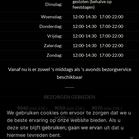
gesloten (behalve op
Dinsdag:
feestdagen)
Woensdag:
12:00-14:30
17:00-22:00
Donderdag:
12:00-14:30
17:00-22:00
Vrijdag:
12:00-14:30
17:00-22:00
Zaterdag:
12:00-14:30
17:00-22:00
Zondag:
12:00-14:30
17:00-22:00
Vanaf nu is er zowel 's middags als 's avonds bezorgservice
beschikbaar
BEZORGEN GEBIEDEN
9040
9050
9070
(min 25€,)
(min 25€,)
(min 25€,)
We gebruiken cookies om ervoor te zorgen dat we u
9000
(min 25€,)
de beste ervaring op onze website bieden. Als u
(gratis bezorgen binnen 6km)
deze site blijft gebruiken, gaan we ervan uit dat u
hiermee tevreden bent.